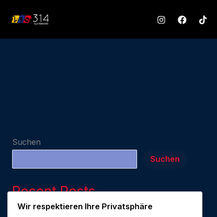
Zum
Inhalt
springen
Suchen
Suchen
Recent Posts
Wir respektieren Ihre Privatsphäre