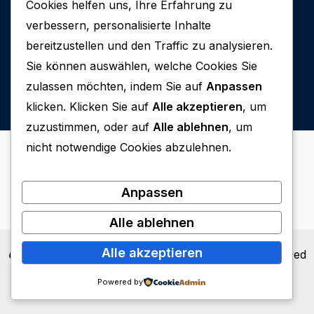
Cookies helfen uns, Ihre Erfahrung zu
Recent Comments
verbessern, personalisierte Inhalte
bereitzustellen und den Traffic zu analysieren.
Es sind keine Kommentare vorhanden.
Sie können auswählen, welche Cookies Sie
zulassen möchten, indem Sie auf
Anpassen
klicken. Klicken Sie auf
Alle akzeptieren
, um
zuzustimmen, oder auf
Alle ablehnen
, um
nicht notwendige Cookies abzulehnen.
Anpassen
Alle ablehnen
Alle akzeptieren
Copyright © 2026
314 Balam Producciones
| Powered
by
www.mslweb.net
& WordPress
Powered by